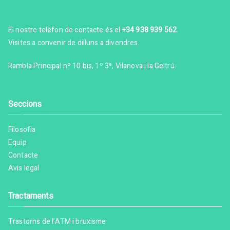
El nostre telèfon de contacte és el
+34 938 939 562
.
Visites a convenir de dilluns a divendres.
Rambla Principal nº 10 bis, 1º 3ª, Vilanova i la Geltrú.
Seccions
Filosofia
Equip
Contacte
Avis legal
Tractaments
Trastorns de l’ATM i bruxisme