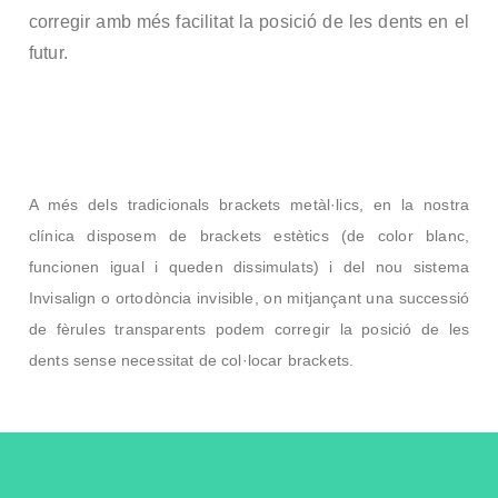
nic
corregir amb més facilitat la posició de les dents en el
futur.
a
De
nta
A més dels tradicionals brackets metàl·lics, en la nostra
clínica disposem de brackets estètics (de color blanc,
l
funcionen igual i queden dissimulats) i del nou sistema
Invisalign o ortodòncia invisible, on mitjançant una successió
Álv
de fèrules transparents podem corregir la posició de les
are
dents sense necessitat de col·locar brackets.
z