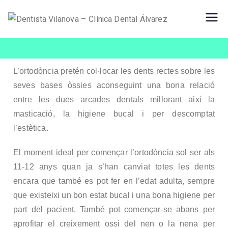
De
Dentista
Vilanova
nti
L’ortodòncia pretén col·locar les dents rectes sobre les
sta
seves bases òssies aconseguint una bona relació
entre les dues arcades dentals millorant així la
Vil
masticació, la higiene bucal i per descomptat
an
l’estètica.
El moment ideal per començar l’ortodòncia sol ser als
ova
11-12 anys quan ja s’han canviat totes les dents
–
encara que també es pot fer en l’edat adulta, sempre
que existeixi un bon estat bucal i una bona higiene per
Clí
part del pacient. També pot començar-se abans per
aprofitar el creixement ossi del nen o la nena per