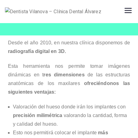
De
Dentista
Vilanova
nti
Desde el año 2010, en nuestra clínica disponemos de
sta
radiografía digital en 3D.
Vil
Esta herramienta nos permite tomar imágenes
dinámicas en t
res dimensiones
de las estructuras
an
anatómicas de los maxilares
ofreciéndonos las
siguientes ventajas:
ova
Valoración del hueso donde irán los implantes con
–
precisión milimétrica
valorando la cantidad, forma
y calidad del hueso.
Clí
Esto nos permitirá colocar el implante
más