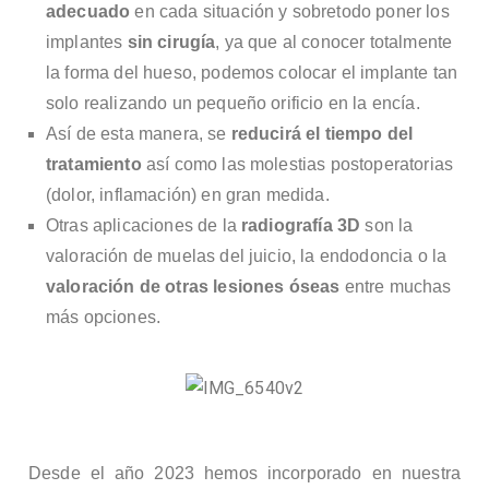
nic
adecuado
en cada situación y sobretodo poner los
implantes
sin cirugía
, ya que al conocer totalmente
a
la forma del hueso, podemos colocar el implante tan
solo realizando un pequeño orificio en la encía.
De
Así de esta manera, se
reducirá el tiempo del
tratamiento
así como las molestias postoperatorias
nta
(dolor, inflamación) en gran medida.
Otras aplicaciones de la
radiografía 3D
son la
l
valoración de muelas del juicio, la endodoncia o la
valoración de otras lesiones óseas
entre muchas
Álv
más opciones.
are
z
Desde el año 2023 hemos incorporado en nuestra